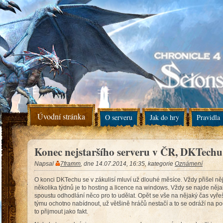
Úvodní stránka
O serveru
Jak do hry
Pravidla
Konec nejstaršího serveru v ČR, DKTechu
Napsal
7framm
, dne
14.07.2014
,
16:35
, kategorie
Oznámení
O konci DKTechu se v zákulisí mluví už dlouhé měsíce. Vždy přišel 
několika týdnů je to hosting a licence na windows. Vždy se najde něj
spoustu odhodlání něco pro to udělat. Opět se vše na nějaký čas vyřeš
týmu ochotno nabídnout, už většině hráčů nestačí a to se odráží na poč
to přijmout jako fakt.