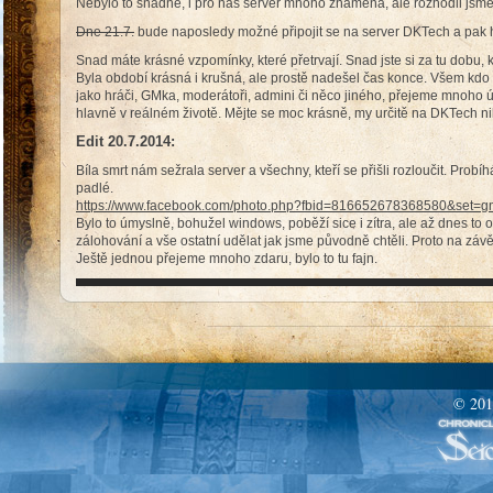
Nebylo to snadné, i pro nas server mnoho znamená, ale rozhodli jsme 
Dne 21.7.
bude naposledy možné připojit se na server DKTech a pak 
Snad máte krásné vzpomínky, které přetrvají. Snad jste si za tu dobu, kdy
Byla období krásná i krušná, ale prostě nadešel čas konce. Všem kdo
jako hráči, GMka, moderátoři, admini či něco jiného, přejeme mnoho ú
hlavně v reálném životě. Mějte se moc krásně, my určitě na DKTech
Edit 20.7.2014:
Bíla smrt nám sežrala server a všechny, kteří se přišli rozloučit. Prob
padlé.
https://www.facebook.com/photo.php?fbid=816652678368580&set=
Bylo to úmyslně, bohužel windows, poběží sice i zítra, ale až dnes t
zálohování a vše ostatní udělat jak jsme původně chtěli. Proto na závě
Ještě jednou přejeme mnoho zdaru, bylo to tu fajn.
© 201